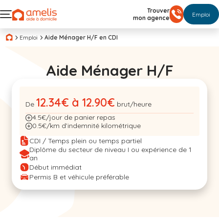
Trouver
Emploi
mon agence
Emploi
Aide Ménager H/F en CDI
Aide Ménager H/F
12.34€ à 12.90€
De
brut/heure
4.5€/jour de panier repas
0.5€/km d’indemnité kilométrique
CDI / Temps plein ou temps partiel
Diplôme du secteur de niveau I ou expérience de 1
an
Début immédiat
Permis B et véhicule préférable