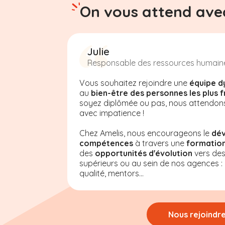
On vous attend avec
Julie
Responsable des ressources humain
Vous souhaitez rejoindre une
équipe d
au
bien-être des personnes les plus f
soyez diplômée ou pas, nous attendon
avec impatience !
Chez Amelis, nous encourageons le
dé
compétences
à travers une
formation
des
opportunités d'évolution
vers de
supérieurs ou au sein de nos agences : a
qualité, mentors...
Nous rejoindr