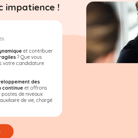
 impatience !
es
ynamique
et contribuer
ragiles
? Que vous
s votre candidature
veloppement des
 continue
et offrons
s postes de niveaux
uxiliaire de vie, chargé
e