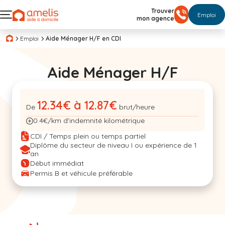
Trouver
Emploi
mon agence
Emploi
Aide Ménager H/F en CDI
Aide Ménager H/F
12.34€ à 12.87€
De
brut/heure
0.4€/km d’indemnité kilométrique
CDI / Temps plein ou temps partiel
Diplôme du secteur de niveau I ou expérience de 1
an
Début immédiat
Permis B et véhicule préférable