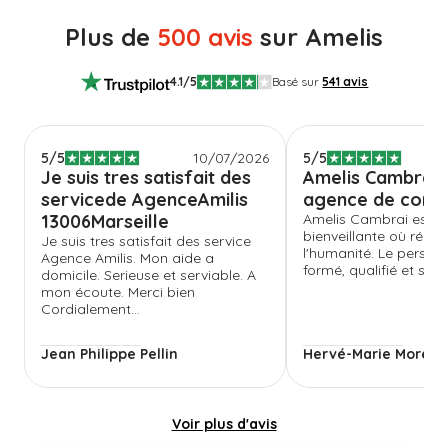
Plus de
500 avis
sur Amelis
4.1
/5
Basé sur
541
avis
5
/5
10/07/2026
5
/5
Je suis tres satisfait des
Amelis Cambrai 
servicede AgenceAmilis
agence de confi
13006Marseille
Amelis Cambrai est 
bienveillante où régne
Je suis tres satisfait des service
l'humanité. Le personn
Agence Amilis. Mon aide a
formé, qualifié et suivi.
domicile. Serieuse et serviable. A
mon écoute. Merci bien
Cordialement...
Jean Philippe Pellin
Hervé-Marie Morelle
Voir plus d'avis