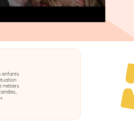
s enfants
ituation
e métiers
amilles,
 »