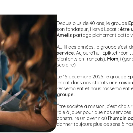
Depuis plus de 40 ans, le groupe
E
son fondateur, Hervé Lecat :
être 
Amelis
partage pleinement cette v
Au fil des années, le groupe s’est 
service
. Aujourd’hui, Epiktet réunit
d'enfants en français),
Momji
(gar
scolaire).
Le 15 décembre 2025, le groupe Ep
inscrit dans nos statuts
une raison
ressemblent et nous rassemblent e
groupe.
Être société à mission, c’est choisi
rôle à jouer pour que nos services 
construire un avenir où l’
humain oc
donner toujours plus de sens à nos