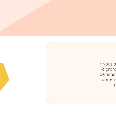
« Nous a
à grand
de handi
porteur
p