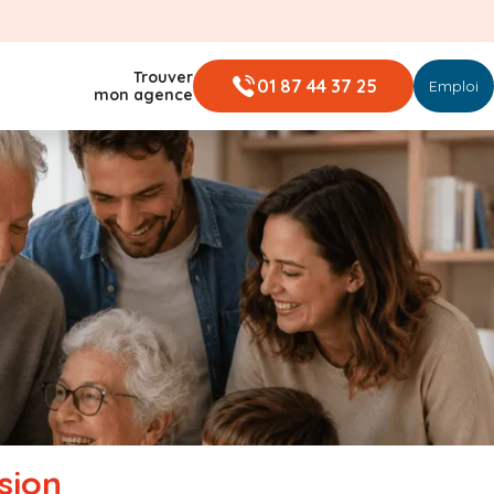
Trouver
01 87 44 37 25
Emploi
mon agence
sion