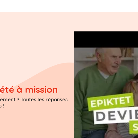
iété à mission
ctement ? Toutes les réponses
 !