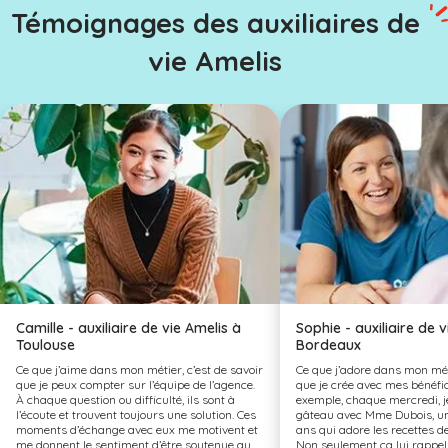
Témoignages des auxiliaires de
vie Amelis
Camille - auxiliaire de vie Amelis à
Sophie - auxiliaire de 
Toulouse
Bordeaux
Ce que j’aime dans mon métier, c’est de savoir
Ce que j’adore dans mon métie
que je peux compter sur l’équipe de l’agence.
que je crée avec mes bénéfic
À chaque question ou difficulté, ils sont à
exemple, chaque mercredi, j
l’écoute et trouvent toujours une solution. Ces
gâteau avec Mme Dubois, u
moments d’échange avec eux me motivent et
ans qui adore les recettes d
me donnent le sentiment d’être soutenue au
Non seulement ça lui rappel