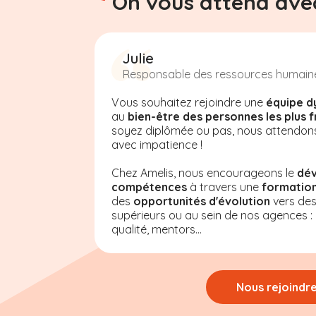
On vous attend avec
Julie
Responsable des ressources humain
Vous souhaitez rejoindre une
équipe d
au
bien-être des personnes les plus f
soyez diplômée ou pas, nous attendon
avec impatience !
Chez Amelis, nous encourageons le
dé
compétences
à travers une
formation
des
opportunités d'évolution
vers de
supérieurs ou au sein de nos agences : a
qualité, mentors...
Nous rejoindr