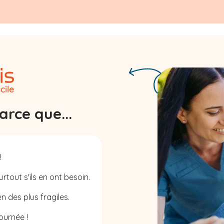
rce que...
!
rtout s'ils en ont besoin.
n des plus fragiles.
ournée !