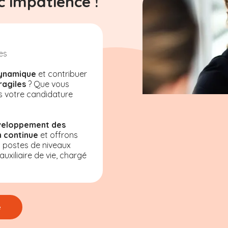
 impatience !
es
ynamique
et contribuer
ragiles
? Que vous
s votre candidature
veloppement des
 continue
et offrons
s postes de niveaux
uxiliaire de vie, chargé
e