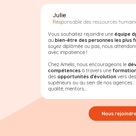
Julie
Responsable des ressources humain
Vous souhaitez rejoindre une
équipe d
au
bien-être des personnes les plus f
soyez diplômée ou pas, nous attendon
avec impatience !
Chez Amelis
, nous encourageons le
dé
compétences
à travers une
formation
des
opportunités d'évolution
vers de
supérieurs ou au sein de nos agences : a
qualité, mentors...
Nous rejoindr