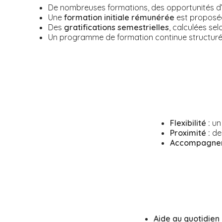
De nombreuses formations, des opportunités d’év
Une
formation initiale rémunérée
est proposé
Des
gratifications semestrielles
,
calculées se
Un
programme de formation continue
structur
Flexibilité :
un 
Proximité :
des
Accompagnem
Aide au quotidien 