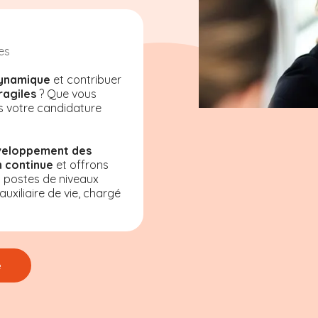
es
ynamique
et contribuer
ragiles
? Que vous
s votre candidature
veloppement des
 continue
et offrons
s postes de niveaux
uxiliaire de vie, chargé
e