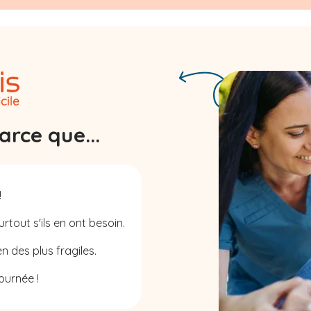
rce que...
!
rtout s'ils en ont besoin.
n des plus fragiles.
ournée !