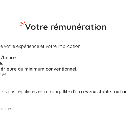
Votre rémunération
se votre expérience et votre implication :
€/heure.
e
.
périeure au minimum conventionnel.
25%.
sions régulières et la tranquillité d’un
revenu stable tout a
amille