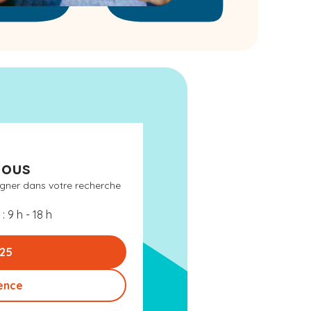
nous
gner dans votre recherche
: 9 h - 18 h
 25
ence