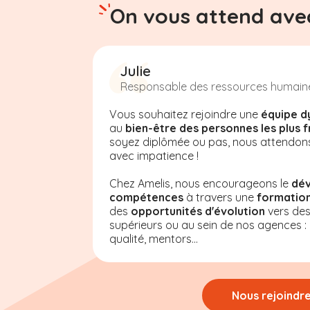
On vous attend avec
Julie
Responsable des ressources humain
Vous souhaitez rejoindre une
équipe d
au
bien-être des personnes les plus f
soyez diplômée ou pas, nous attendon
avec impatience !
Chez Amelis, nous encourageons le
dé
compétences
à travers une
formation
des
opportunités d'évolution
vers de
supérieurs ou au sein de nos agences : a
qualité, mentors...
Nous rejoindr