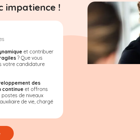
 impatience !
es
ynamique
et contribuer
ragiles
? Que vous
s votre candidature
veloppement des
 continue
et offrons
s postes de niveaux
uxiliaire de vie, chargé
e