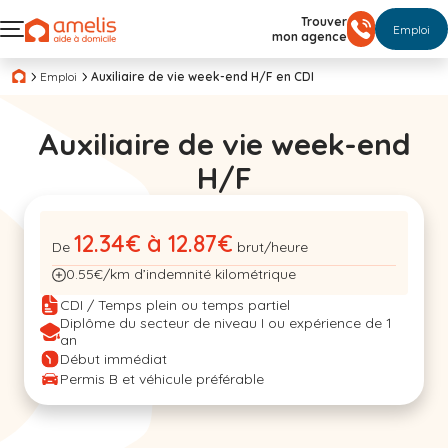
Trouver
Emploi
mon agence
Emploi
Auxiliaire de vie week-end H/F en CDI
Auxiliaire de vie week-end
H/F
12.34€ à 12.87€
De
brut/heure
0.55€/km d’indemnité kilométrique
CDI / Temps plein ou temps partiel
Diplôme du secteur de niveau I ou expérience de 1
an
Début immédiat
Permis B et véhicule préférable