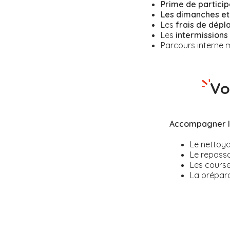
Prime de particip
Les dimanches et 
Les
frais de dépl
Les
intermissions
Parcours interne m
Vo
Accompagner le
Le nettoya
Le repass
Les course
La prépara