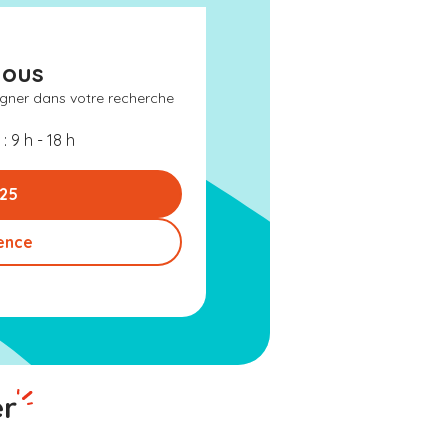
nous
gner dans votre recherche
: 9 h - 18 h
 25
ence
er