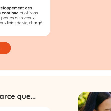
veloppement des
 continue
et offrons
s postes de niveaux
uxiliaire de vie, chargé
e
rce que...