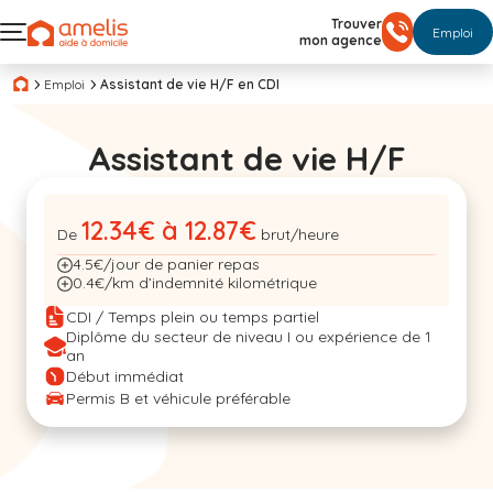
Trouver
Emploi
mon agence
Emploi
Assistant de vie H/F en CDI
Assistant de vie H/F
12.34€ à 12.87€
De
brut/heure
4.5€/jour de panier repas
0.4€/km d’indemnité kilométrique
CDI / Temps plein ou temps partiel
Diplôme du secteur de niveau I ou expérience de 1
an
Début immédiat
Permis B et véhicule préférable