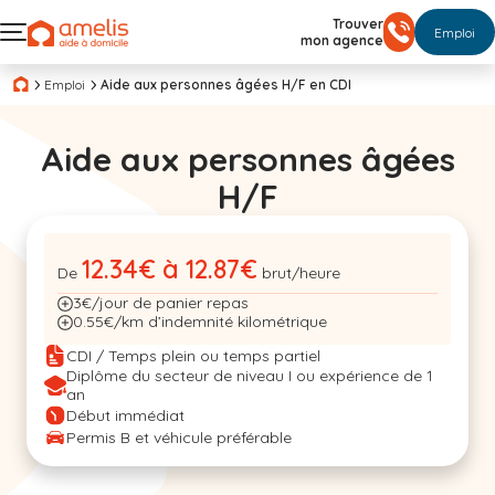
Trouver
Emploi
mon agence
Emploi
Aide aux personnes âgées H/F en CDI
Aide aux personnes âgées
H/F
12.34€ à 12.87€
De
brut/heure
3€/jour de panier repas
0.55€/km d’indemnité kilométrique
CDI / Temps plein ou temps partiel
Diplôme du secteur de niveau I ou expérience de 1
an
Début immédiat
Permis B et véhicule préférable