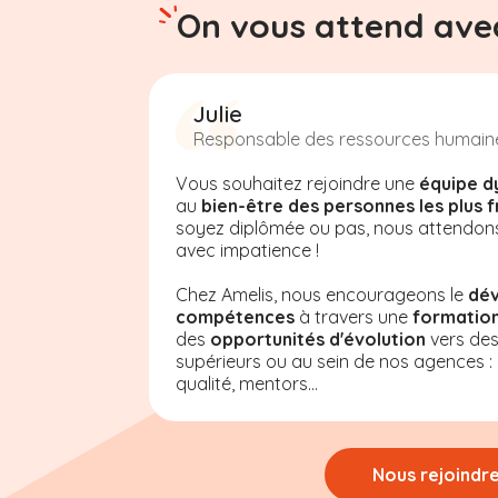
On vous attend avec
Julie
Responsable des ressources humain
Vous souhaitez rejoindre une
équipe d
au
bien-être des personnes les plus f
soyez diplômée ou pas, nous attendon
avec impatience !
Chez Amelis, nous encourageons le
dé
compétences
à travers une
formation
des
opportunités d'évolution
vers de
supérieurs ou au sein de nos agences : a
qualité, mentors...
Nous rejoindr