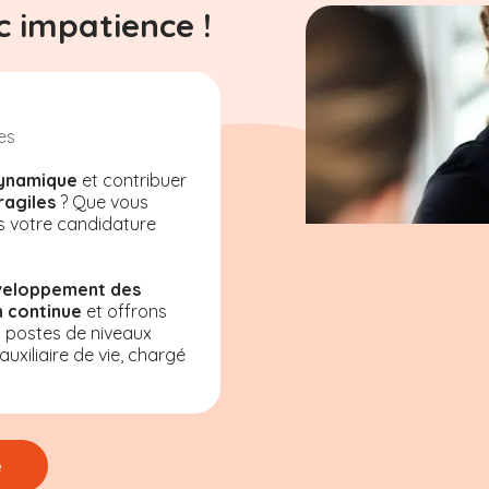
 impatience !
es
ynamique
et contribuer
ragiles
? Que vous
s votre candidature
veloppement des
 continue
et offrons
s postes de niveaux
uxiliaire de vie, chargé
e