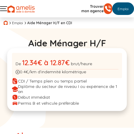
Trouver
Emploi
mon agence
Emploi
Aide Ménager H/F en CDI
Aide Ménager H/F
12.34€ à 12.87€
De
brut/heure
0.4€/km d’indemnité kilométrique
CDI / Temps plein ou temps partiel
Diplôme du secteur de niveau I ou expérience de 1
an
Début immédiat
Permis B et véhicule préférable