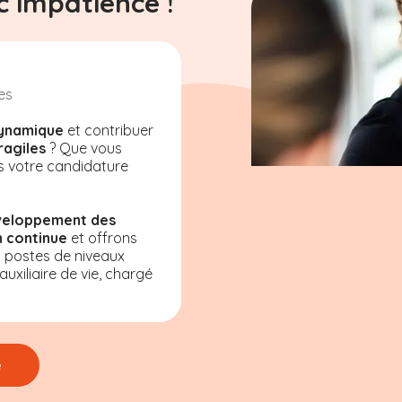
 impatience !
es
ynamique
et contribuer
ragiles
? Que vous
s votre candidature
veloppement des
 continue
et offrons
s postes de niveaux
uxiliaire de vie, chargé
e