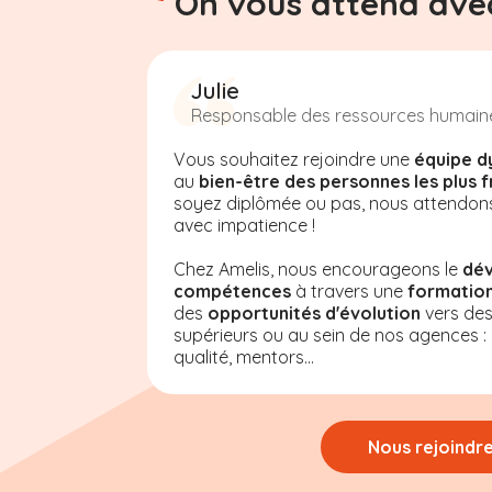
On vous attend avec
Julie
Responsable des ressources humain
Vous souhaitez rejoindre une
équipe d
au
bien-être des personnes les plus f
soyez diplômée ou pas, nous attendon
avec impatience !
Chez Amelis, nous encourageons le
dé
compétences
à travers une
formation
des
opportunités d'évolution
vers de
supérieurs ou au sein de nos agences : a
qualité, mentors...
Nous rejoindr