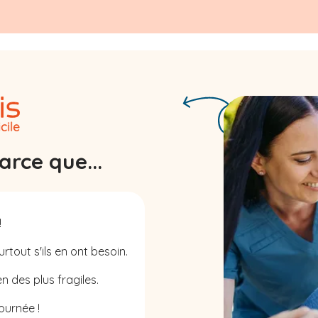
rce que...
!
rtout s'ils en ont besoin.
n des plus fragiles.
ournée !