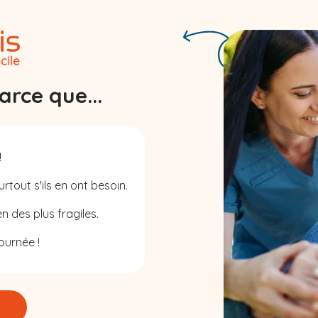
rce que...
!
rtout s'ils en ont besoin.
n des plus fragiles.
ournée !