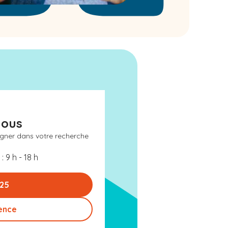
nous
gner dans votre recherche
: 9 h - 18 h
 25
ence