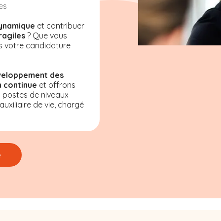
es
ynamique
et contribuer
ragiles
? Que vous
s votre candidature
veloppement des
 continue
et offrons
s postes de niveaux
uxiliaire de vie, chargé
e