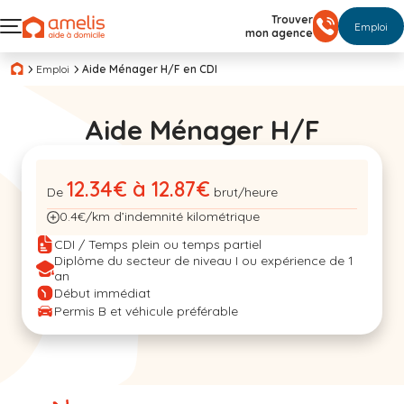
Trouver
Emploi
mon agence
Emploi
Aide Ménager H/F en CDI
Aide Ménager H/F
12.34€ à 12.87€
De
brut/heure
0.4€/km d’indemnité kilométrique
CDI / Temps plein ou temps partiel
Diplôme du secteur de niveau I ou expérience de 1
an
Début immédiat
Permis B et véhicule préférable