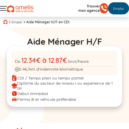
Trouver
Emploi
mon agence
Emploi
Aide Ménager H/F en CDI
Aide Ménager H/F
12.34€ à 12.87€
De
brut/heure
0.4€/km d’indemnité kilométrique
CDI / Temps plein ou temps partiel
Diplôme du secteur de niveau I ou expérience de 1
an
Début immédiat
Permis B et véhicule préférable