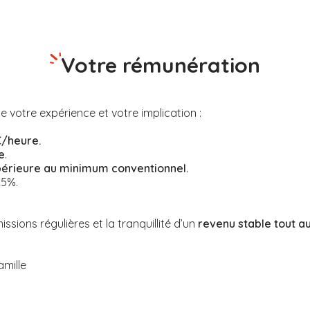
Votre rémunération
se votre expérience et votre implication :
€/heure.
e
.
périeure au minimum conventionnel.
25%.
sions régulières et la tranquillité d’un
revenu stable tout a
amille