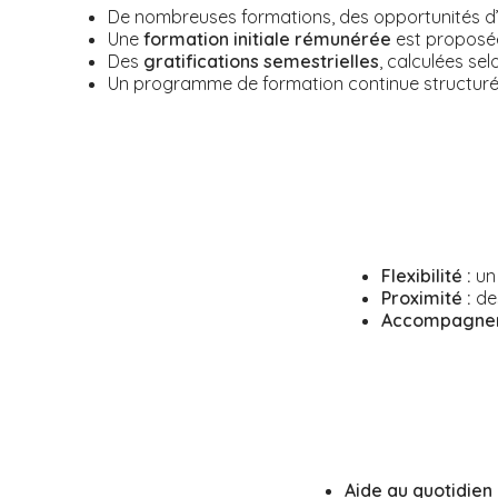
De nombreuses formations, des opportunités d’év
Une
formation initiale rémunérée
est proposé
Des
gratifications semestrielles
,
calculées se
Un
programme de formation continue
structur
Flexibilité :
un 
Proximité :
des
Accompagnem
Aide au quotidien 