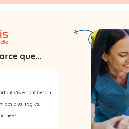
rce que...
!
rtout s'ils en ont besoin.
n des plus fragiles.
ournée !