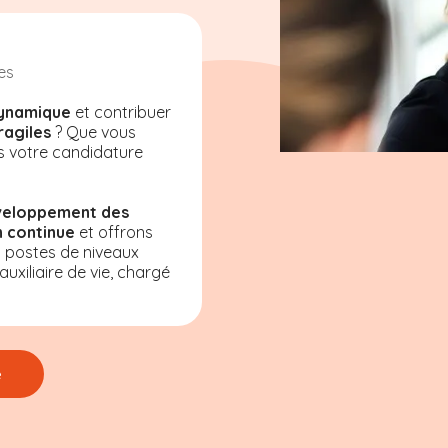
es
ynamique
et contribuer
ragiles
? Que vous
s votre candidature
veloppement des
 continue
et offrons
s postes de niveaux
uxiliaire de vie, chargé
e