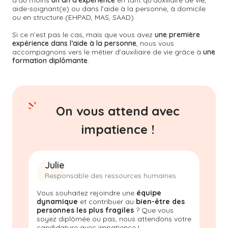
d’au moins
un an d’expérience
en tant qu’auxiliaire de vie,
aide-soignant(e) ou dans l’aide à la personne, à domicile
ou en structure (EHPAD, MAS, SAAD).
Si ce n’est pas le cas, mais que vous avez
une première
expérience dans l’aide à la personne
, nous vous
accompagnons vers le métier d’auxiliaire de vie grâce à
une
formation diplômante
.
On vous attend avec
impatience !
Julie
Responsable des ressources humaines
Vous souhaitez rejoindre une
équipe
dynamique
et contribuer au
bien-être des
personnes les plus fragiles
? Que vous
soyez diplômée ou pas, nous attendons votre
candidature avec impatience !