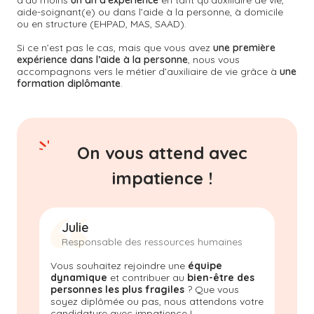
d’au moins
un an d’expérience
en tant qu’auxiliaire de vie,
aide-soignant(e) ou dans l’aide à la personne, à domicile
ou en structure (EHPAD, MAS, SAAD).
Si ce n’est pas le cas, mais que vous avez
une première
expérience dans l’aide à la personne
, nous vous
accompagnons vers le métier d’auxiliaire de vie grâce à
une
formation diplômante
.
On vous attend avec
impatience !
Julie
Responsable des ressources humaines
Vous souhaitez rejoindre une
équipe
dynamique
et contribuer au
bien-être des
personnes les plus fragiles
? Que vous
soyez diplômée ou pas, nous attendons votre
candidature avec impatience !