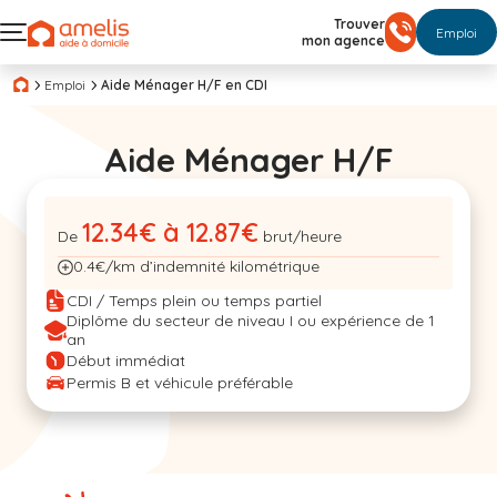
Trouver
Emploi
mon agence
Emploi
Aide Ménager H/F en CDI
Aide Ménager H/F
12.34€ à 12.87€
De
brut/heure
0.4€/km d’indemnité kilométrique
CDI / Temps plein ou temps partiel
Diplôme du secteur de niveau I ou expérience de 1
an
Début immédiat
Permis B et véhicule préférable