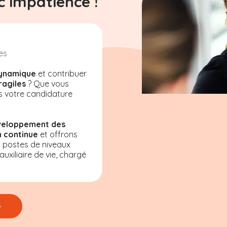
 impatience !
es
ynamique
et contribuer
ragiles
? Que vous
s votre candidature
veloppement des
 continue
et offrons
s postes de niveaux
uxiliaire de vie, chargé
e