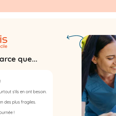
rce que...
!
rtout s'ils en ont besoin.
n des plus fragiles.
ournée !