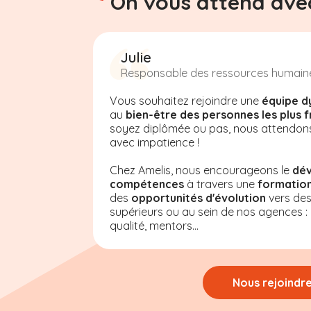
On vous attend avec
Julie
Responsable des ressources humain
Vous souhaitez rejoindre une
équipe d
au
bien-être des personnes les plus f
soyez diplômée ou pas, nous attendon
avec impatience !
Chez Amelis, nous encourageons le
dé
compétences
à travers une
formation
des
opportunités d'évolution
vers de
supérieurs ou au sein de nos agences : a
qualité, mentors...
Nous rejoindr