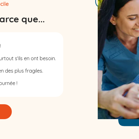
rce que...
!
rtout s'ils en ont besoin.
n des plus fragiles.
ournée !