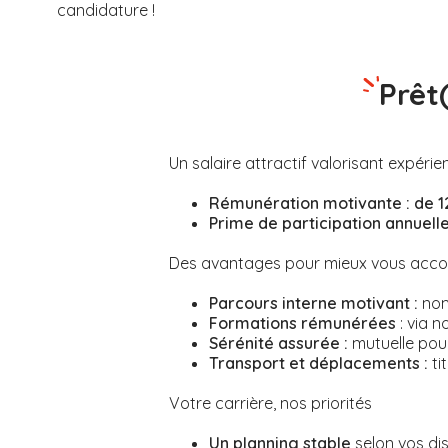
candidature !
Prêt
Un salaire attractif valorisant expérie
Rémunération motivante :
de 1
Prime de participation annuelle,
Des avantages pour mieux vous ac
Parcours interne motivant :
nomb
Formations rémunérées
: via n
Sérénité assurée :
mutuelle pour
Transport et déplacements :
ti
Votre carrière, nos priorités
Un planning stable
selon vos dis