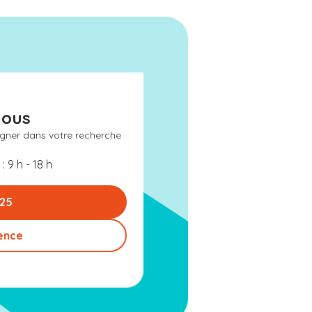
nous
gner dans votre recherche
: 9 h - 18 h
 25
ence