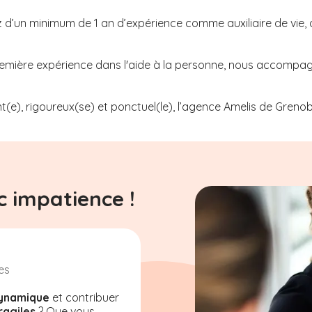
z d’un minimum de 1 an d’expérience comme auxiliaire de vie, 
 première expérience dans l'aide à la personne, nous accompag
t(e), rigoureux(se) et ponctuel(le), l’agence Amelis de
Grenob
 impatience !
es
ynamique
et contribuer
ragiles
? Que vous