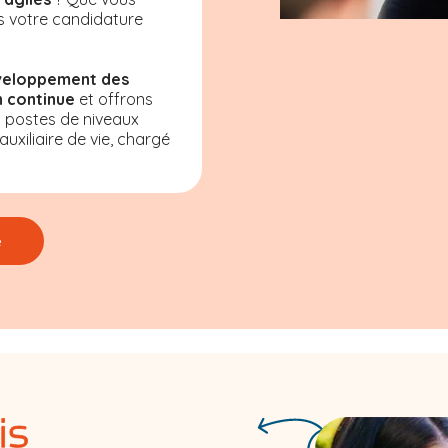
s votre candidature
veloppement des
 continue
et offrons
s postes de niveaux
uxiliaire de vie, chargé
e