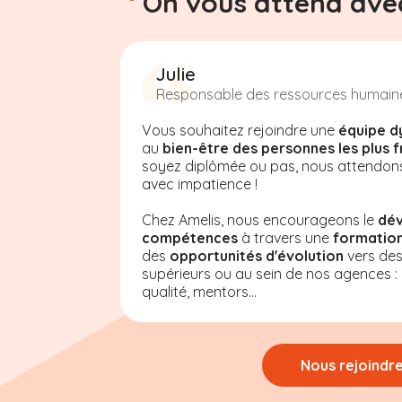
On vous attend avec
Julie
Responsable des ressources humain
Vous souhaitez rejoindre une
équipe d
au
bien-être des personnes les plus f
soyez diplômée ou pas, nous attendon
avec impatience !
Chez Amelis, nous encourageons le
dé
compétences
à travers une
formation
des
opportunités d'évolution
vers de
supérieurs ou au sein de nos agences : a
qualité, mentors...
Nous rejoindr