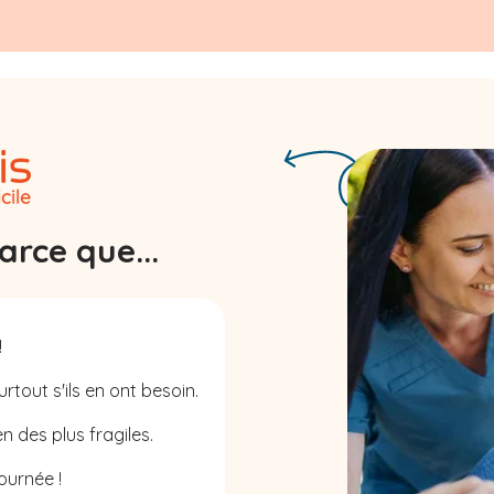
rce que...
!
rtout s'ils en ont besoin.
n des plus fragiles.
ournée !