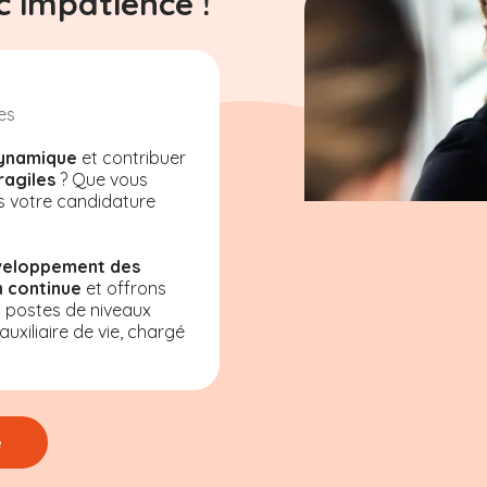
 impatience !
es
ynamique
et contribuer
ragiles
? Que vous
s votre candidature
veloppement des
 continue
et offrons
s postes de niveaux
uxiliaire de vie, chargé
e