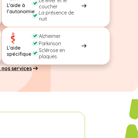
Le lever et le
L'aide à
coucher
l’autonomie
La présence de
nuit
Alzheimer
Parkinson
L'aide
Sclérose en
spécifique
plaques
 nos services