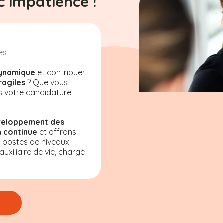
 impatience !
es
ynamique
et contribuer
ragiles
? Que vous
s votre candidature
veloppement des
 continue
et offrons
s postes de niveaux
uxiliaire de vie, chargé
e