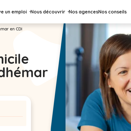
ve un emploi
Nous découvrir
Nos agences
Nos conseils
émar en CDI
icile
Adhémar