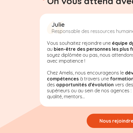
On vous attend avec
Julie
Responsable des ressources humain
Vous souhaitez rejoindre une
équipe d
au
bien-être des personnes les plus f
soyez diplômée ou pas, nous attendon
avec impatience !
Chez Amelis, nous encourageons le
dé
compétences
à travers une
formation
des
opportunités d'évolution
vers de
supérieurs ou au sein de nos agences : a
qualité, mentors...
Nous rejoindr