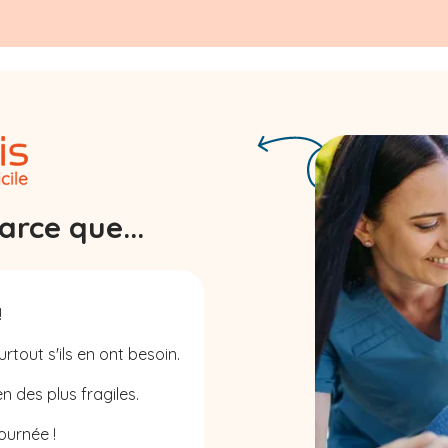
rce que...
!
rtout s'ils en ont besoin.
n des plus fragiles.
ournée !