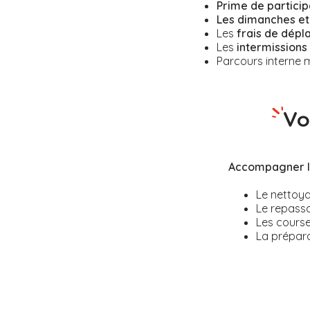
Prime de particip
Les dimanches et 
Les
frais de dépl
Les
intermissions
Parcours interne m
Vo
Accompagner le
Le nettoya
Le repass
Les course
La prépara