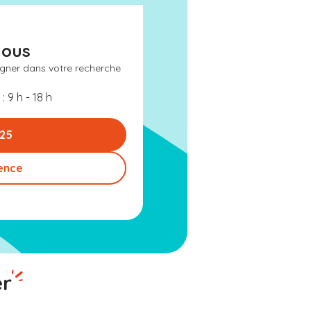
nous
gner dans votre recherche
: 9 h - 18 h
 25
ence
er