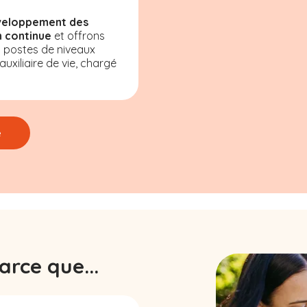
veloppement des
 continue
et offrons
s postes de niveaux
uxiliaire de vie, chargé
e
rce que...