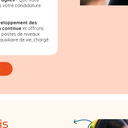
s votre candidature
veloppement des
 continue
et offrons
s postes de niveaux
uxiliaire de vie, chargé
e