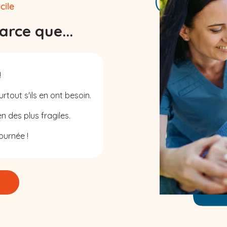
rce que...
!
rtout s'ils en ont besoin.
n des plus fragiles.
ournée !