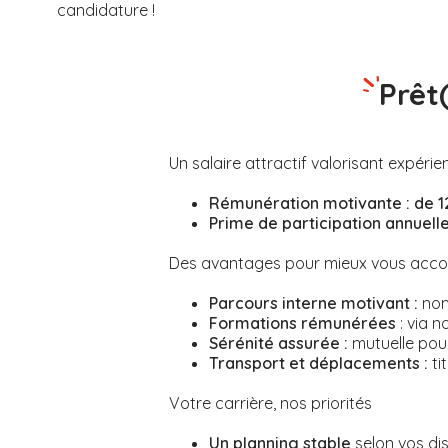
candidature !
Prêt
Un salaire attractif valorisant expérie
Rémunération motivante :
de 1
Prime de participation annuelle,
Des avantages pour mieux vous ac
Parcours interne motivant :
nomb
Formations rémunérées
: via n
Sérénité assurée :
mutuelle pour
Transport et déplacements :
ti
Votre carrière, nos priorités
Un planning stable
selon vos dis