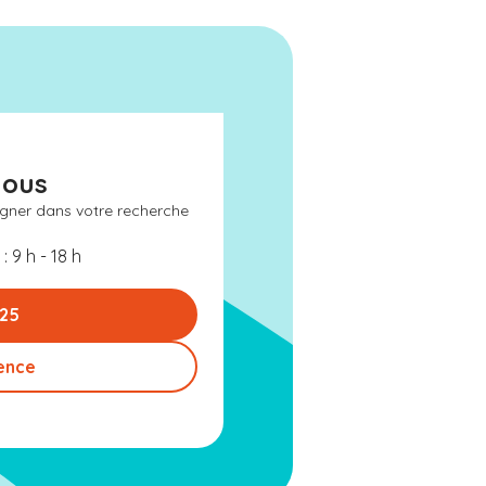
nous
gner dans votre recherche
: 9 h - 18 h
 25
ence