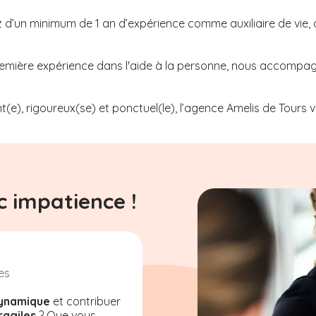
z d’un minimum de 1 an d’expérience comme auxiliaire de vie, 
 première expérience dans l'aide à la personne, nous accompag
t(e), rigoureux(se) et ponctuel(le), l’agence Amelis de
Tours
v
 impatience !
es
ynamique
et contribuer
ragiles
? Que vous