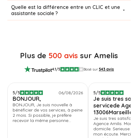
Quelle est la différence entre un CLIC et une
assistante sociale ?
Plus de
500 avis
sur Amelis
4.1
/5
Basé sur
543
avis
5
/5
06/08/2026
5
/5
BONJOUR,
Je suis tres sati
BONJOUR, Je suis nouvelle à
servicede Agenc
bénéficier de vos services, à peine
13006Marseille
2 mois. Si possible, je préfère
Je suis tres satisfait 
recevoir la même personne...
Agence Amilis. Mon a
domicile. Serieuse et 
mon écoute. Merci bi